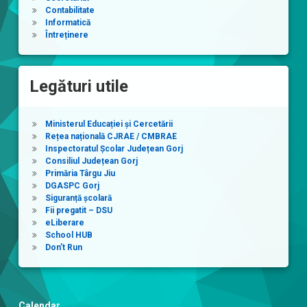
Contabilitate
Informatică
Întreținere
Legături utile
Ministerul Educației și Cercetării
Rețea națională CJRAE / CMBRAE
Inspectoratul Școlar Județean Gorj
Consiliul Județean Gorj
Primăria Târgu Jiu
DGASPC Gorj
Siguranță școlară
Fii pregatit – DSU
eLiberare
School HUB
Don’t Run
Calendar