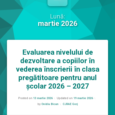
Lună:
martie 2026
Evaluarea nivelului de
dezvoltare a copiilor în
vederea înscrierii în clasa
pregătitoare pentru anul
școlar 2026 – 2027
Posted on
13 martie 2026
Updated on
19 martie 2026
Categorii:
by
Ovidiu Bican
CJRAE Gorj