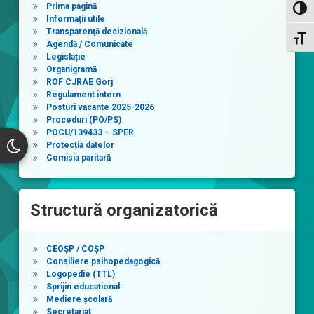
Prima pagină
Toggl
Informații utile
Transparență decizională
Toggl
Agendă / Comunicate
Legislație
Organigramă
ROF CJRAE Gorj
Regulament intern
Posturi vacante 2025-2026
Proceduri (PO/PS)
POCU/139433 – SPER
Protecția datelor
Comisia paritară
Structură organizatorică
CEOȘP / COȘP
Consiliere psihopedagogică
Logopedie (TTL)
Sprijin educațional
Mediere școlară
Secretariat