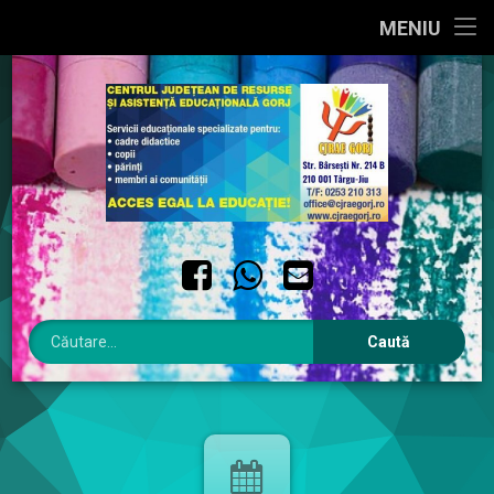
PRIMA PAGINĂ
MENIU
Sari
DESPRE NOI
la
conținut
INTERES PUBLIC
INTEGRITATE INSTITUȚIONALĂ
CONTACT
Facebook
WhatsApp
Email
Caută după: