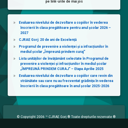
pe link-urile de mai jos
Evaluarea nivelului de dezvoltare a copiilor în vederea
înscrierii în clasa pregătitoare pentru anul școlar 2026 –
2027
CJRAE Gorj: 20 de ani de Excelență
Programul de prevenire a violenței și a infracțiunilor în
mediul școlar „Împreună prindem curaj”
Lista unităților de învățământ selectate în Programul de
prevenire a violenței și infracțiunilor în mediul școlar
„ÎMPREUNĂ PRINDEM CURAJ” – Etapa Aprilie 2025
Evaluarea nivelului de dezvoltare a copiilor care revin din
străinătate sau care nu au frecventat grădinița în vederea
înscrierii în clasa pregătitoare în anul școlar 2025-2026
© Copyright 2006 ™ CJRAE Gorj ® Toate drepturile rezervate ®
Bican Ovidiu - Laurențiu ©