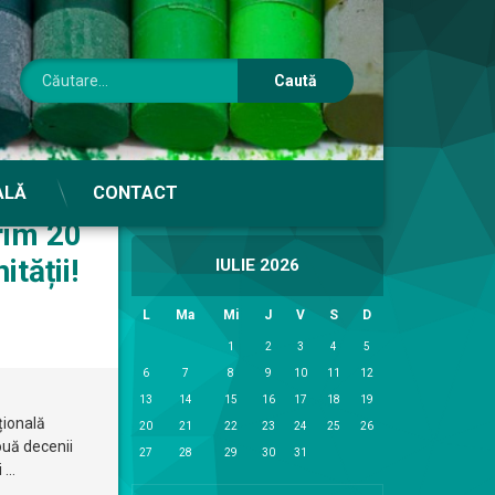
Caută după:
ook
atsApp
Email
ALĂ
CONTACT
Calendar
im 20
tății!
IULIE 2026
L
Ma
Mi
J
V
S
D
1
2
3
4
5
6
7
8
9
10
11
12
13
14
15
16
17
18
19
țională
20
21
22
23
24
25
26
ouă decenii
27
28
29
30
31
i …