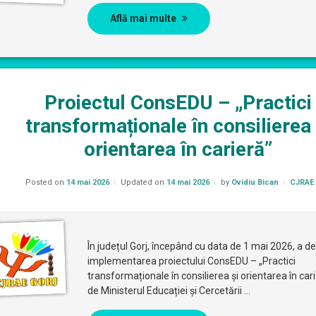
Află mai multe
Proiectul ConsEDU – „Practici
transformaționale în consilierea 
orientarea în carieră”
Categor
Posted on
14 mai 2026
Updated on
14 mai 2026
by
Ovidiu Bican
CJRAE 
În județul Gorj, începând cu data de 1 mai 2026, a d
implementarea proiectului ConsEDU – „Practici
transformaționale în consilierea și orientarea în carie
de Ministerul Educației și Cercetării …