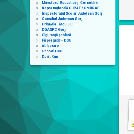
Ministerul Educației și Cercetării
Rețea națională CJRAE / CMBRAE
Inspectoratul Școlar Județean Gorj
Consiliul Județean Gorj
Primăria Târgu Jiu
DGASPC Gorj
Siguranță școlară
Fii pregatit – DSU
eLiberare
School HUB
Don’t Run