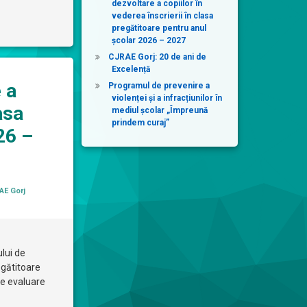
dezvoltare a copiilor în
vederea înscrierii în clasa
pregătitoare pentru anul
școlar 2026 – 2027
CJRAE Gorj: 20 de ani de
Excelență
 a
Programul de prevenire a
violenței și a infracțiunilor în
asa
mediul școlar „Împreună
prindem curaj”
26 –
gorii:
AE Gorj
ului de
egătitoare
de evaluare