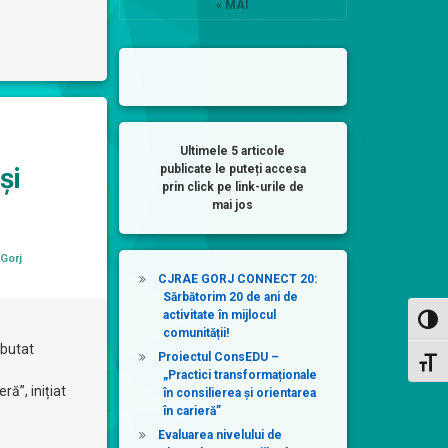
« MAI
Ultimele 5 articole
și
publicate le puteți accesa
prin click pe link-urile de
mai jos
ii:
Gorj
CJRAE GORJ CONNECT 20:
Sărbătorim 20 de ani de
activitate în mijlocul
Toggl
comunității!
ebutat
Proiectul ConsEDU –
Toggl
„Practici transformaționale
ră”, inițiat
în consilierea și orientarea
în carieră”
Evaluarea nivelului de