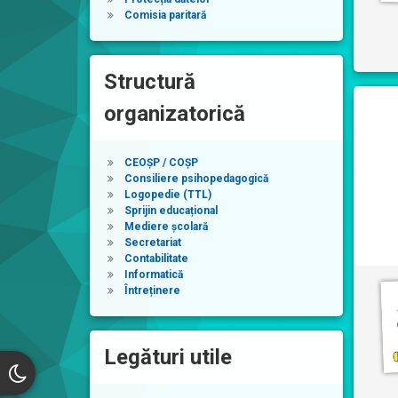
Comisia paritară
Structură
organizatorică
CEOȘP / COȘP
Consiliere psihopedagogică
Logopedie (TTL)
Sprijin educațional
Mediere școlară
Secretariat
Contabilitate
Informatică
Întreținere
Legături utile