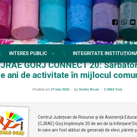
Faceb
Wh
INTERES PUBLIC
INTEGRITATE INSTITUȚION
JRAE GORJ CONNECT 20: Sărbător
e ani de activitate în mijlocul comuni
Categorii:
Posted on
27 mai 2026
by
Ovidiu Bican
CJRAE Gorj
Centrul Județean de Resurse și de Asistență Educa
(CJRAE) Gorj împlinește 20 de ani de la înființare! D
în care am fost alături de generații de elevi, părinți ș