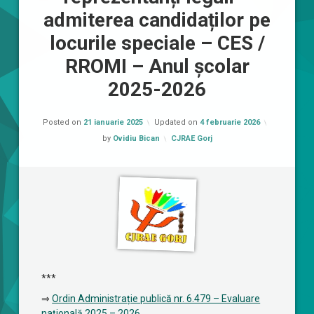
admiterea candidaților pe
locurile speciale – CES /
RROMI – Anul școlar
2025-2026
Posted on
21 ianuarie 2025
Updated on
4 februarie 2026
Categorii:
by
Ovidiu Bican
CJRAE Gorj
***
⇒
Ordin Administrație publică nr. 6.479 – Evaluare
națională 2025 – 2026