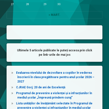
27
28
29
30
« MART.
Ultimele 5 articole publicate le puteți accesa prin click
pe link-urile de mai jos
Evaluarea nivelului de dezvoltare a copiilor în vederea
înscrierii în clasa pregătitoare pentru anul școlar 2026 –
2027
CJRAE Gorj: 20 de ani de Excelență
Programul de prevenire a violenței și a infracțiunilor în
mediul școlar „Împreună prindem curaj”
Lista unităților de învățământ selectate în Programul de
prevenire a violenței și infracțiunilor în mediul școlar