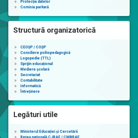
Protecția datelor
Comisia paritară
Structură organizatorică
CEOȘP / COȘP
Consiliere psihopedagogică
Logopedie (TTL)
Sprijin educațional
Mediere școlară
Secretariat
Contabilitate
Informatică
Întreținere
Legături utile
Ministerul Educației și Cercetării
Rețea națională CJRAE / CMBRAE