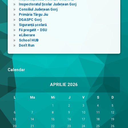
Inspectoratul Școlar Județean Gorj
Consiliul Județean Gorj
Primăria Târgu Jiu
DGASPC Gorj
Siguranță școlară
Fii pregatit – DSU
eLiberare
School HUB
Don’t Run
Calendar
APRILIE 2026
L
Ma
Mi
J
V
S
D
1
2
3
4
5
6
7
8
9
10
11
12
13
14
15
16
17
18
19
20
21
22
23
24
25
26