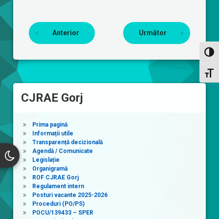
Continuă lectura
Anterior
Următor
Toggl
Toggl
CJRAE Gorj
Prima pagină
Informații utile
Transparență decizională
Agendă / Comunicate
Legislație
Organigramă
ROF CJRAE Gorj
Regulament intern
Posturi vacante 2025-2026
Proceduri (PO/PS)
POCU/139433 – SPER