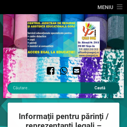
PRIMA PAGINĂ
MENIU
Sari
DESPRE NOI
la
conținut
INTERES PUBLIC
INTEGRITATE INSTITUȚIONALĂ
CONTACT
Facebook
WhatsApp
Email
Caută după:
Informații pentru părinți /
reprezentanți legali –