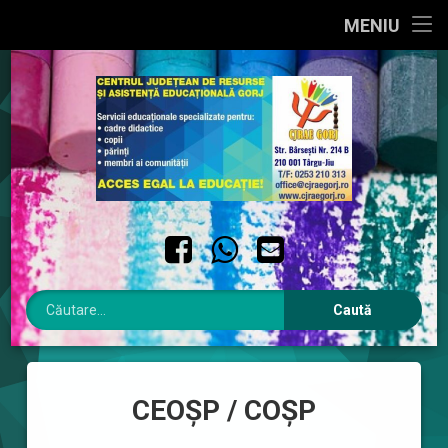
PRIMA PAGINĂ
MENIU
Sari
DESPRE NOI
la
conținut
INTERES PUBLIC
INTEGRITATE INSTITUȚIONALĂ
CONTACT
Facebook
WhatsApp
Email
Caută după:
CEOȘP / COȘP