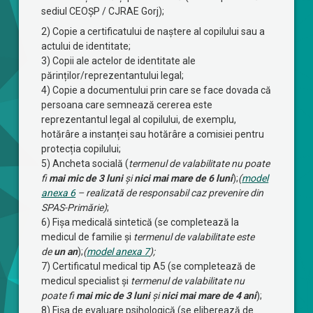
sediul CEOȘP / CJRAE Gorj);
2) Copie a certificatului de naștere al copilului sau a
actului de identitate;
3) Copii ale actelor de identitate ale
părinților/reprezentantului legal;
4) Copie a documentului prin care se face dovada că
persoana care semnează cererea este
reprezentantul legal al copilului, de exemplu,
hotărâre a instanței sau hotărâre a comisiei pentru
protecția copilului;
5) Ancheta socială (
termenul de valabilitate nu poate
fi
mai mic de 3 luni
și
nici mai mare de 6 luni
);
(
model
anexa 6
– realizată de responsabil caz prevenire din
SPAS-Primărie)
;
6) Fișa medicală sintetică (se completează la
medicul de familie și
termenul de valabilitate este
de
un an
);
(
model anexa 7
);
7) Certificatul medical tip A5 (se completează de
medicul specialist și
termenul de valabilitate nu
poate fi
mai mic de 3 luni
și
nici mai mare de 4 ani
);
8) Fișa de evaluare psihologică (se eliberează de