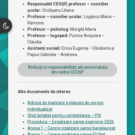
Responsabil CEOȘP, profesor – consilier
școlar:
Ocolișanu Liliana
Profesor – consilier școlar:
Logăscu Maria –
Ramona
Profesor – psiholog:
Murgilă Maria
Profesor – logoped:
Purece Anișoara –
Claudia
Asistenți sociali:
Enciu Eugenia – Elisabeta și
Papuc Gabriela – Andreea
Atribuții și responsabilități ale personalului
din cadrul CEOȘP
Alte documente de interes
Adresă de înaintare a planului de servicii
individualizat
Ghid detaliat pentru completarea – PSI
Procedura – Eegalizare sanse examene 2026
Anexa 1 – Cerere egalizare șanse bacalaureat
Anexa 1 – Cerere egalizare sanse EV Nat