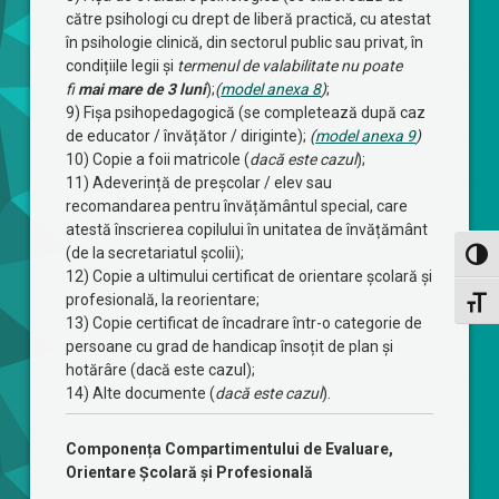
către psihologi cu drept de liberă practică, cu atestat
în psihologie clinică, din sectorul public sau privat
,
în
condițiile legii și
termenul de valabilitate nu poate
fi
mai mare de 3 luni
);
(
model anexa 8
)
;
9) Fișa psihopedagogică (se completează după caz
de educator / învățător / diriginte);
(
model anexa 9
)
10) Copie a foii matricole (
dacă este cazul
);
11) Adeverință de preșcolar / elev sau
recomandarea pentru învățământul special, care
atestă înscrierea copilului în unitatea de învățământ
(de la secretariatul școlii);
Toggl
12) Copie a ultimului certificat de orientare școlară și
profesională, la reorientare;
Toggl
13) Copie certificat de încadrare într-o categorie de
persoane cu grad de handicap însoțit de plan și
hotărâre (dacă este cazul);
14) Alte documente (
dacă este cazul
).
Componența Compartimentului de Evaluare,
Orientare Școlară și Profesională