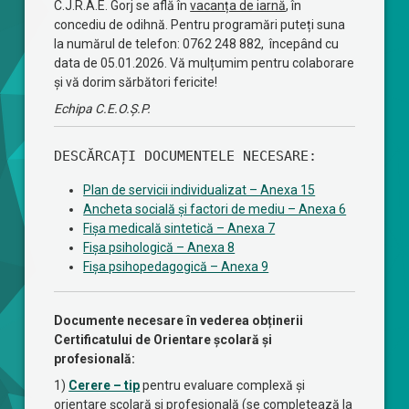
C.J.R.A.E. Gorj se află în
vacanța de iarnă
, în
concediu de odihnă. Pentru programări puteți suna
la numărul de telefon: 0762 248 882, începând cu
data de 05.01.2026. Vă mulțumim pentru colaborare
și vă dorim sărbători fericite!
Echipa C.E.O.Ș.P.
DESCĂRCAȚI DOCUMENTELE NECESARE:
Plan de servicii individualizat – Anexa 15
Ancheta socială și factori de mediu – Anexa 6
Fișa medicală sintetică – Anexa 7
Fișa psihologică – Anexa 8
Fișa psihopedagogică – Anexa 9
Documente necesare în vederea obținerii
Certificatului de Orientare școlară și
profesională:
1)
Cerere – tip
pentru evaluare complexă și
orientare școlară și profesională (se completează la