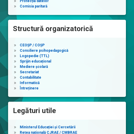
Protecția datelor
Comisia paritară
Structură organizatorică
CEOȘP / COȘP
Consiliere psihopedagogică
Logopedie (TTL)
Sprijin educațional
Mediere școlară
Secretariat
Contabilitate
Informatică
Întreținere
Legături utile
Ministerul Educației și Cercetării
Rețea națională CJRAE / CMBRAE