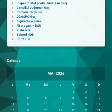
Inspectoratul Școlar Județean Gorj
Consiliul Județean Gorj
Primăria Târgu Jiu
DGASPC Gorj
Siguranță școlară
Fii pregatit – DSU
eLiberare
School HUB
Don’t Run
Calendar
MAI 2026
L
Ma
Mi
J
V
S
D
1
2
3
4
5
6
7
8
9
10
11
12
13
14
15
16
17
18
19
20
21
22
23
24