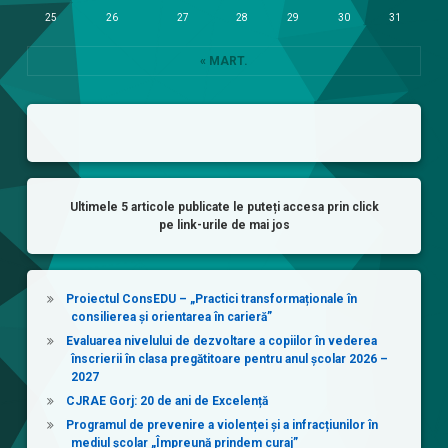
25
26
27
28
29
30
31
« MART.
Ultimele 5 articole publicate le puteți accesa prin click
pe link-urile de mai jos
Proiectul ConsEDU – „Practici transformaționale în
consilierea și orientarea în carieră”
Evaluarea nivelului de dezvoltare a copiilor în vederea
înscrierii în clasa pregătitoare pentru anul școlar 2026 –
2027
CJRAE Gorj: 20 de ani de Excelență
Programul de prevenire a violenței și a infracțiunilor în
mediul școlar „Împreună prindem curaj”