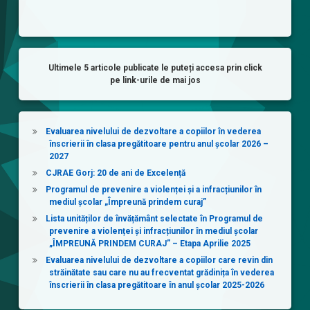
Ultimele 5 articole publicate le puteți accesa prin click
pe link-urile de mai jos
Evaluarea nivelului de dezvoltare a copiilor în vederea
înscrierii în clasa pregătitoare pentru anul școlar 2026 –
2027
CJRAE Gorj: 20 de ani de Excelență
Programul de prevenire a violenței și a infracțiunilor în
mediul școlar „Împreună prindem curaj”
Lista unităților de învățământ selectate în Programul de
prevenire a violenței și infracțiunilor în mediul școlar
„ÎMPREUNĂ PRINDEM CURAJ” – Etapa Aprilie 2025
Evaluarea nivelului de dezvoltare a copiilor care revin din
străinătate sau care nu au frecventat grădinița în vederea
înscrierii în clasa pregătitoare în anul școlar 2025-2026