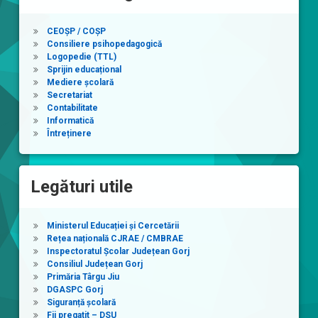
CEOȘP / COȘP
Consiliere psihopedagogică
Logopedie (TTL)
Sprijin educațional
Mediere școlară
Secretariat
Contabilitate
Informatică
Întreținere
Legături utile
Ministerul Educației și Cercetării
Rețea națională CJRAE / CMBRAE
Inspectoratul Școlar Județean Gorj
Consiliul Județean Gorj
Primăria Târgu Jiu
DGASPC Gorj
Siguranță școlară
Fii pregatit – DSU