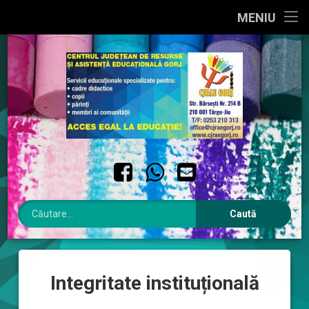
PRIMA PAGINĂ
MENIU
Sari
DESPRE NOI
la
conținut
INTERES PUBLIC
INTEGRITATE INSTITUȚIONALĂ
CONTACT
Facebook
WhatsApp
Email
Caută după:
Integritate instituțională