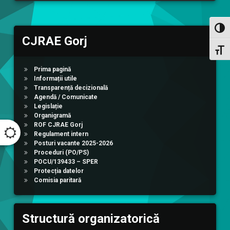
Toggl
CJRAE Gorj
Toggl
Prima pagină
Informații utile
Transparență decizională
Agendă / Comunicate
Legislație
Organigramă
ROF CJRAE Gorj
Regulament intern
Posturi vacante 2025-2026
Proceduri (PO/PS)
POCU/139433 – SPER
Protecția datelor
Comisia paritară
Structură organizatorică