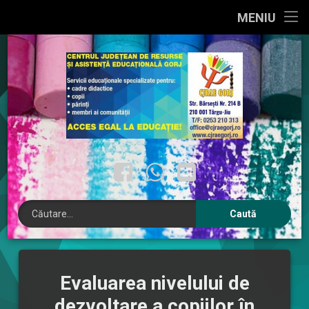
PRIMA PAGINĂ
MENIU
Sari
DESPRE NOI
la
conținut
INTERES PUBLIC
INTEGRITATE INSTITUȚIONALĂ
CONTACT
Facebook
WhatsApp
Email
Caută după:
Evaluarea nivelului de
dezvoltare a copiilor în