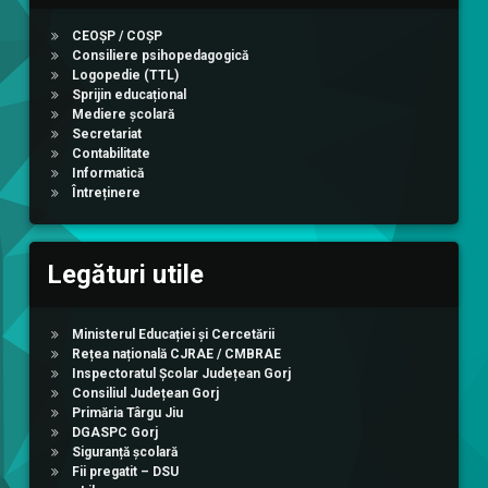
CEOȘP / COȘP
Consiliere psihopedagogică
Logopedie (TTL)
Sprijin educațional
Mediere școlară
Secretariat
Contabilitate
Informatică
Întreținere
Legături utile
Ministerul Educației și Cercetării
Rețea națională CJRAE / CMBRAE
Inspectoratul Școlar Județean Gorj
Consiliul Județean Gorj
Primăria Târgu Jiu
DGASPC Gorj
Siguranță școlară
Fii pregatit – DSU