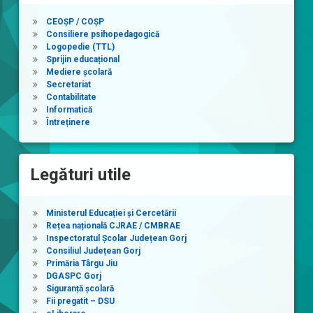
CEOȘP / COȘP
Consiliere psihopedagogică
Logopedie (TTL)
Sprijin educațional
Mediere școlară
Secretariat
Contabilitate
Informatică
Întreținere
Legături utile
Ministerul Educației și Cercetării
Rețea națională CJRAE / CMBRAE
Inspectoratul Școlar Județean Gorj
Consiliul Județean Gorj
Primăria Târgu Jiu
DGASPC Gorj
Siguranță școlară
Fii pregatit – DSU