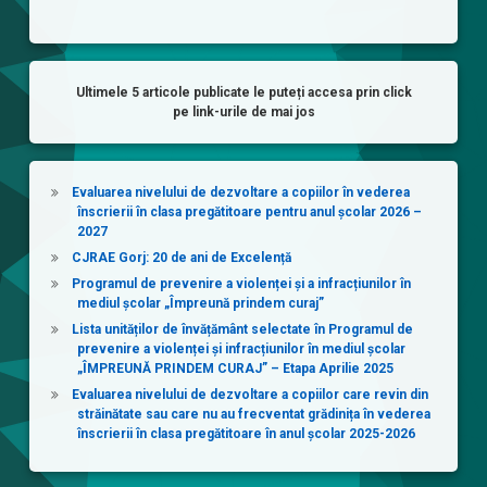
Ultimele 5 articole publicate le puteți accesa prin click
pe link-urile de mai jos
Evaluarea nivelului de dezvoltare a copiilor în vederea
înscrierii în clasa pregătitoare pentru anul școlar 2026 –
2027
CJRAE Gorj: 20 de ani de Excelență
Programul de prevenire a violenței și a infracțiunilor în
mediul școlar „Împreună prindem curaj”
Lista unităților de învățământ selectate în Programul de
prevenire a violenței și infracțiunilor în mediul școlar
„ÎMPREUNĂ PRINDEM CURAJ” – Etapa Aprilie 2025
Evaluarea nivelului de dezvoltare a copiilor care revin din
străinătate sau care nu au frecventat grădinița în vederea
înscrierii în clasa pregătitoare în anul școlar 2025-2026