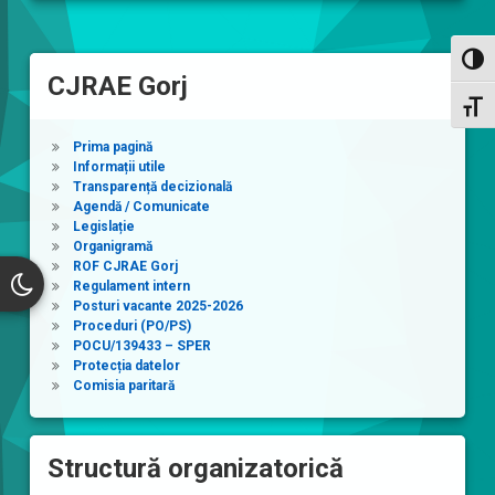
Toggl
CJRAE Gorj
Toggl
Prima pagină
Informații utile
Transparență decizională
Agendă / Comunicate
Legislație
Organigramă
ROF CJRAE Gorj
Regulament intern
Posturi vacante 2025-2026
Proceduri (PO/PS)
POCU/139433 – SPER
Protecția datelor
Comisia paritară
Structură organizatorică