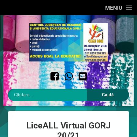
PRIMA PAGINĂ
MENIU
Sari
DESPRE NOI
la
conținut
INTERES PUBLIC
INTEGRITATE INSTITUȚIONALĂ
CONTACT
Facebook
WhatsApp
Email
Caută după:
LiceALL Virtual GORJ
20/21